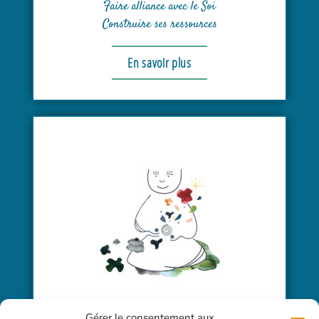
Faire alliance avec le Soi
Construire ses ressources
En savoir plus
RENCONTRER L’OMBRE
Gérer le consentement aux